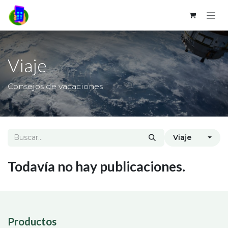
Ir al contenido
Viaje
Consejos de vacaciones
Viaje
Todavía no hay publicaciones.
Productos